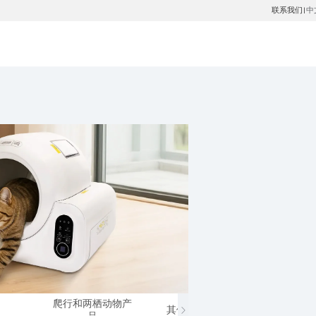
联系我们
中
|
爬行和两栖动物产
其他小动物产品
马类
品