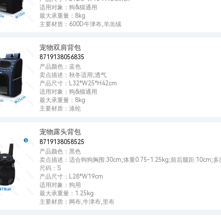
适用对象：狗&猫通用
最大承重量：8kg
主要材质：600D牛津布,羊羔绒
宠物双肩背包
8719138056835
产品颜色：蓝色
卖点描述：秋冬适用;透气
产品尺寸：L32*W25*H42cm
适用对象：狗&猫通用
最大承重量：8kg
主要材质：涤纶
宠物露头背包
8719138058525
产品颜色：黑色
卖点描述：适合狗狗胸围:30cm;体重0.75-1.25kg;前后腿距:10c
尺码：S
产品尺寸：L28*W19cm
适用对象：狗用
最大承重量：1.25kg
主要材质：网布,牛津布,里布