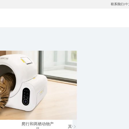
联系我们
中
|
爬行和两栖动物产
其他小动物产品
马类
品