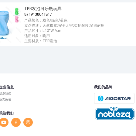
TPR发泡可乐瓶玩具
8719138041817
产品颜色：粉色/绿色/蓝色
卖点描述：天然橡胶;安全无害;柔韧耐咬;坚固耐用
产品尺寸：L10*W7cm
适用对象：狗用
主要材质：TPR发泡
企业信息
我们的品牌
联系我们
隐私政策
关注我们