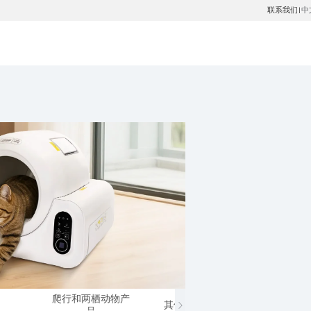
联系我们
中
|
爬行和两栖动物产
其他小动物产品
马类
品