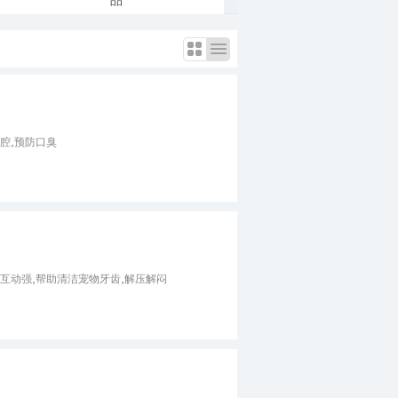
腔,预防口臭
智互动强,帮助清洁宠物牙齿,解压解闷