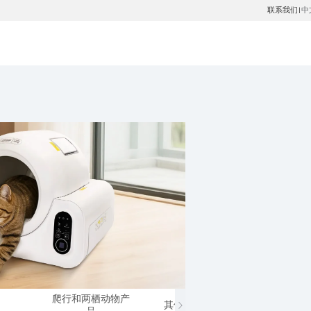
联系我们
中
|
爬行和两栖动物产
其他小动物产品
马类
品