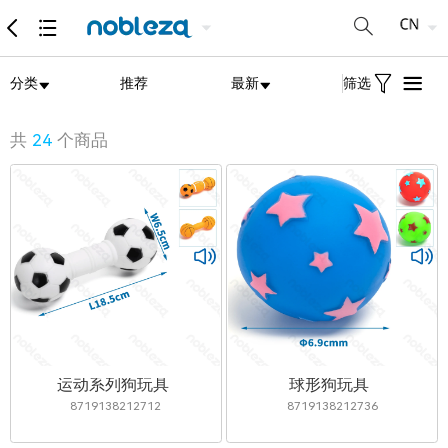
分类
推荐
最新
筛选
共
24
个商品
运动系列狗玩具
球形狗玩具
8719138212712
8719138212736