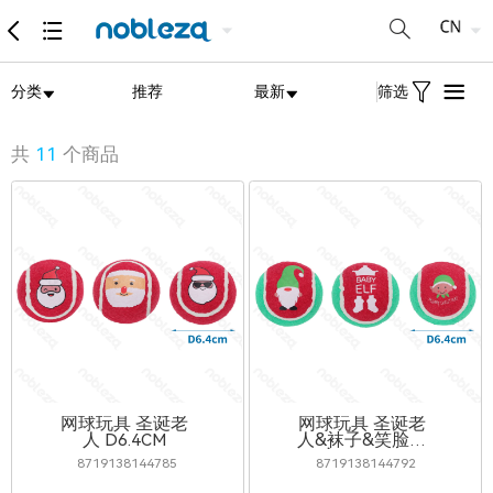
分类
推荐
最新
筛选
共
11
个商品
网球玩具 圣诞老
网球玩具 圣诞老
人 D6.4CM
人&袜子&笑脸儿
童 D6.4CM
8719138144785
8719138144792