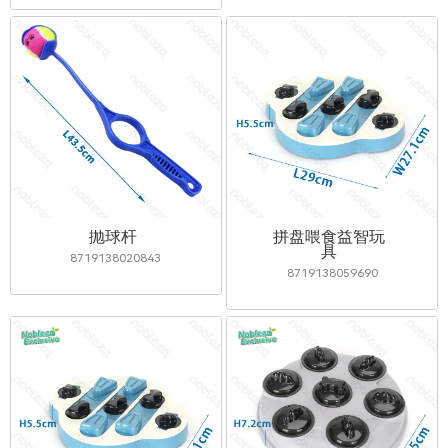
抛球杆
拼盘喂食益智玩
具
8719138020843
8719138059690