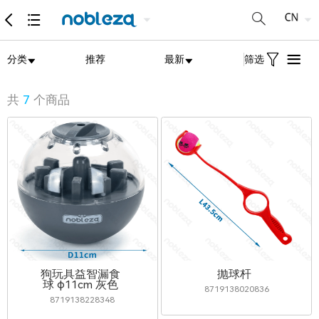
分类
推荐
最新
筛选
共
7
个商品
狗玩具益智漏食
抛球杆
球 φ11cm 灰色
8719138020836
8719138228348