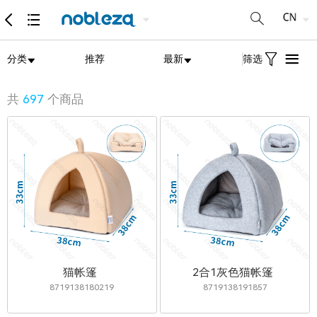
分类
推荐
最新
筛选
共
697
个商品
猫帐篷
2合1灰色猫帐篷
8719138180219
8719138191857