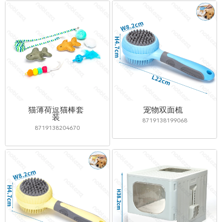
猫薄荷逗猫棒套
宠物双面梳
装
8719138199068
8719138204670