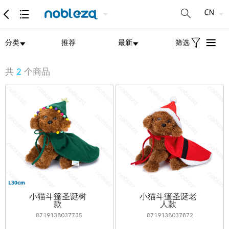
分类
推荐
最新
筛选
共
2
个商品
小猫斗篷圣诞树
小猫斗篷圣诞老
款
人款
8719138037735
8719138037872