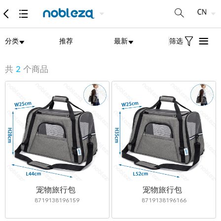
分类
推荐
最新
筛选
共
2
个商品
宠物旅行包
宠物旅行包
8719138196159
8719138196166