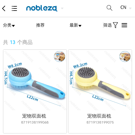
分类
推荐
最新
筛选
共
13
个商品
宠物双面梳
宠物双面梳
8719138199068
8719138199075