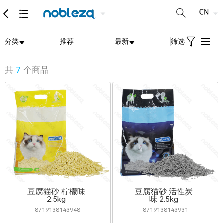
分类
推荐
最新
筛选
共
7
个商品
豆腐猫砂 柠檬味
豆腐猫砂 活性炭
2.5kg
味 2.5kg
8719138143948
8719138143931