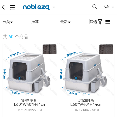
分类
推荐
最新
筛选
共
60
个商品
宠物厕所
宠物厕所
L60*W40*H44cm
L60*W40*H44cm
8719138227303
8719138227310