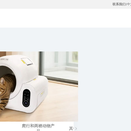
联系我们
中
|
爬行和两栖动物产
其他小动物产品
马类
品