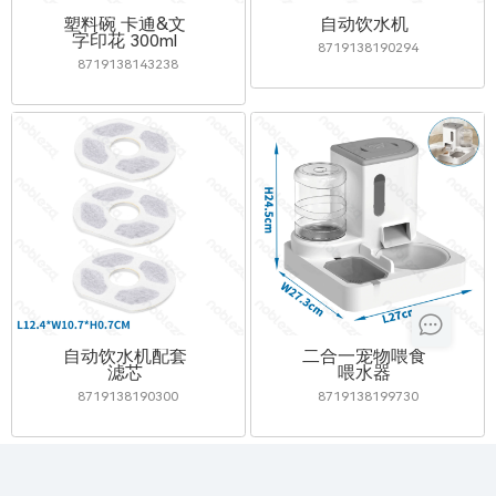
塑料碗 卡通&文
自动饮水机
字印花 300ml
8719138190294
8719138143238
自动饮水机配套
二合一宠物喂食
滤芯
喂水器
8719138190300
8719138199730