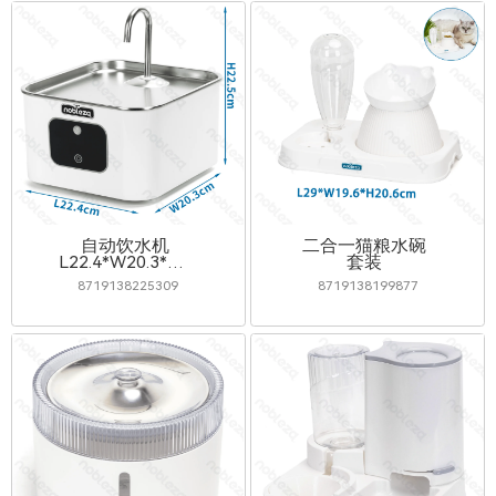
自动饮水机
二合一猫粮水碗
L22.4*W20.3*H22.5cm
套装
4L
8719138225309
8719138199877