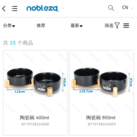
分类
推荐
最新
筛选
共
35
个商品
陶瓷碗 400ml
陶瓷碗 850ml
8719138224005
8719138224029