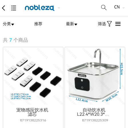
分类
推荐
最新
筛选
共
7
个商品
宠物感应饮水机
自动饮水机
滤芯
L22.4*W20.3*H22.5cm
4L
8719138225316
8719138225309