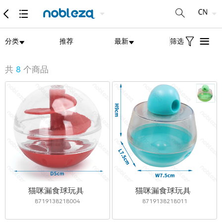
分类
推荐
最新
筛选
共
8
个商品
猫咪漏食球玩具
猫咪漏食球玩具
8719138218004
8719138218011