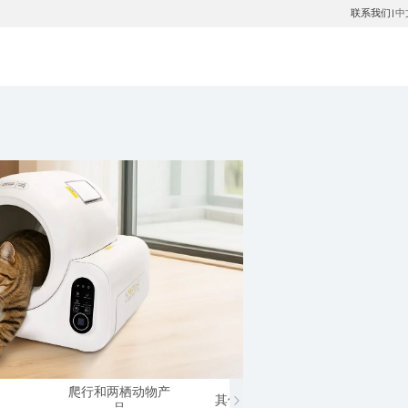
联系我们
中
|
爬行和两栖动物产
其他小动物产品
马类
品