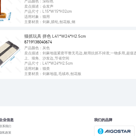
产品颜色：深棕色
卖点描述：会发声
产品尺寸：L15*W15*H32cm
适用对象：猫用
主要材质：剑麻,腈纶,刨花板,钢
猫抓玩具 拼色 L41*W24*H2.5cm
8719138040674
产品颜色：灰色
卖点描述：剑麻地毯紧密平整无毛边,耐用抗抓不掉渣;一物多用,超值
上、墙角、沙发边,节省空间
产品尺寸：L41*W24*H2.5cm
适用对象：猫类
主要材质：剑麻地毯,毛绒布,刨花板
企业信息
我们的品牌
联系我们
隐私政策