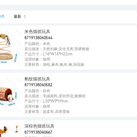
推荐
最新
米色猫抓玩具
8719138040544
产品颜色：米色
卖点描述：天然剑麻;安全无害;坚硬耐挠
产品尺寸：L16*W16*H22cm
适用对象：猫用
主要材质：涤纶,麻布,帆布,钢,刨花板
豹纹猫抓玩具
8719138040582
产品颜色：棕色
卖点描述：毛绒面料,柔软舒适;耐撕咬
产品尺寸：L20*W9*H9cm
适用对象：猫用
主要材质：超柔布,高密度板
深棕色猫抓玩具
8719138040667