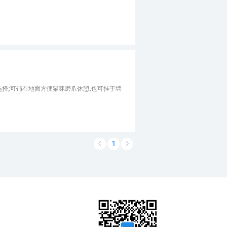
选择;可铺在地面方便猫咪磨爪休憩,也可挂于墙
1