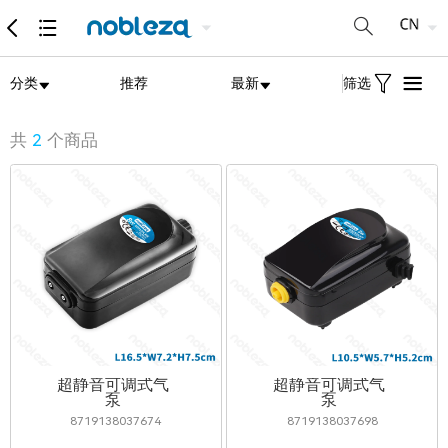
分类
推荐
最新
筛选
共
2
个商品
超静音可调式气
超静音可调式气
泵
泵
8719138037674
8719138037698