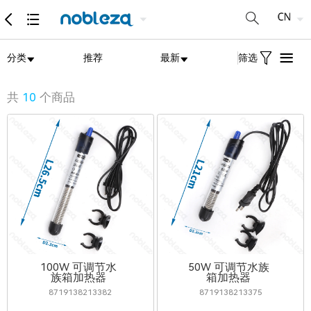
分类
推荐
最新
筛选
共
10
个商品
100W 可调节水
50W 可调节水族
族箱加热器
箱加热器
8719138213382
8719138213375