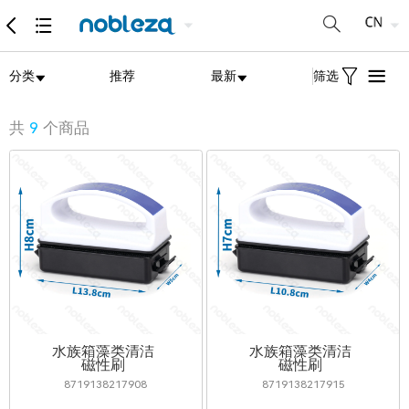
分类
推荐
最新
筛选
共
9
个商品
水族箱藻类清洁
水族箱藻类清洁
磁性刷
磁性刷
8719138217908
8719138217915