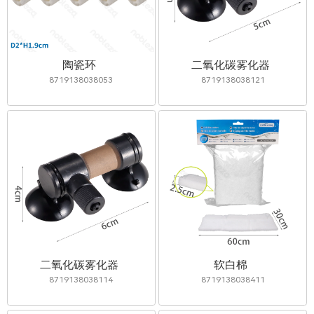
陶瓷环
二氧化碳雾化器
8719138038053
8719138038121
二氧化碳雾化器
软白棉
8719138038114
8719138038411