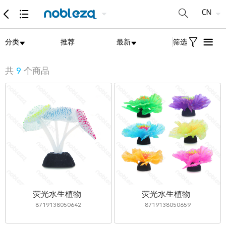
分类
推荐
最新
筛选
共
9
个商品
荧光水生植物
荧光水生植物
8719138050642
8719138050659