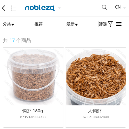
分类
推荐
最新
筛选
共
17
个商品
钩虾 160g
大钩虾
8719138224722
8719138032808