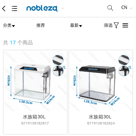
分类
推荐
最新
筛选
共
17
个商品
水族箱30L
水族箱30L
8719138182817
8719138182824