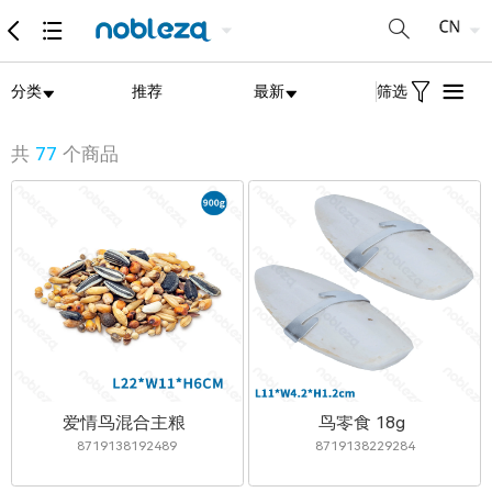
分类
推荐
最新
筛选
共
77
个商品
爱情鸟混合主粮
鸟零食 18g
8719138192489
8719138229284