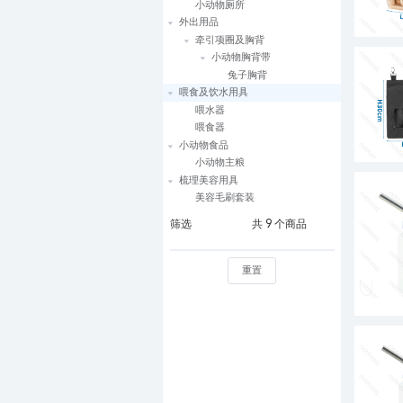
小动物厕所
外出用品
牵引项圈及胸背
小动物胸背带
兔子胸背
喂食及饮水用具
喂水器
喂食器
小动物食品
小动物主粮
梳理美容用具
美容毛刷套装
筛选
共
9
个商品
重置