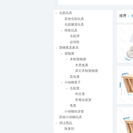
仓鼠玩具
排序：
其他仓鼠玩具
仓鼠隧道玩具
球形玩具
仓鼠球
运动轮
宠物窝及家具
宠物屋
木制宠物屋
木质兔屋
其它木制宠物屋
昆虫屋
小动物笼子
仓鼠笼
外出笼
常规仓鼠笼
兔笼
小动物自凉垫
其他小动物玩具
清洁用品
除臭剂