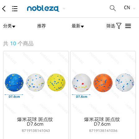
分类
推荐
最新
筛选
共
10
个商品
爆米花球 斑点纹
爆米花球 斑点纹
D7.6cm
D7.6cm
8719138141043
8719138141036