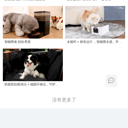
智能喂食 轻松养宠
水循环 + 静音运行 ，智能喂水器。开启
爱宠智能生活
防脏防刮易清洁 + 稳固不移位，守护爱
车洁净
没有更多了