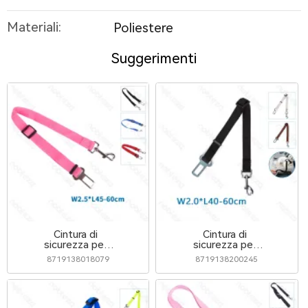
Materiali:
Poliestere
Suggerimenti
Cintura di
Cintura di
sicurezza per
sicurezza per
auto
cani
8719138018079
8719138200245