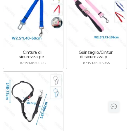
Cintura di
Guinzaglio/Cintura
sicurezza per
di sicurezza per
cani
auto
8719138200252
8719138018086