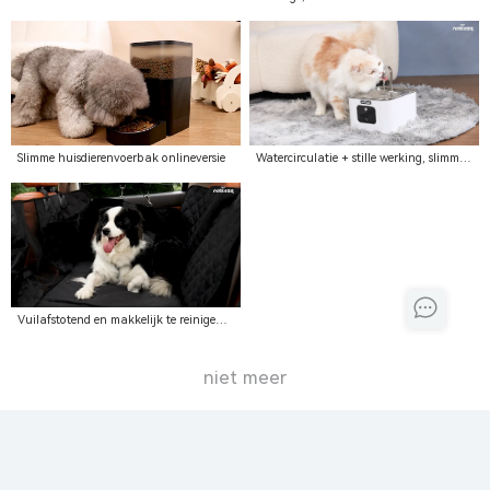
veilig.
verwijderen – alles in één set.
Slimme huisdierenvoerbak onlineversie
Watercirculatie + stille werking, slimme
drinkfontein voor huisdieren.
Vuilafstotend en makkelijk te reinigen +
stabiel en antislip, om uw auto schoon
en beschermd te houden.
niet meer