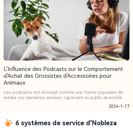
L'Influence des Podcasts sur le Comportement
d'Achat des Grossistes d'Accessoires pour
Animaux
Les podcasts ont émergé comme une forme populaire de
média ces dernières années, captivant un public diversifié
avec leur contenu informatif et divertissant. Dans cet article,
2024-1-17
nous explorerons l'influence croissante des podcasts sur le
comportement d'achat des grossistes d'accessoires pour
animaux en France, en mettant en lumière la manière dont la
6 systèmes de service d'Nobleza
plateforme NOBLEZA peut tirer parti de cette tendance
émergente.1. La Puissance de la Narration AudioLes