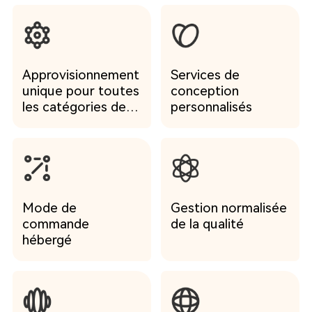
podcasts offrent une expérience unique grâce à la puissance
de la narration audio, établissant une connexion plus
profonde avec les auditeurs. Dans le contexte des
accessoires pour animaux, cette forme de communication
trouve un terrain propice pour susciter l'intérêt des
grossistes.Créer une Connexion Emotionnelle: La narration
Approvisionnement
Services de
audio a la capacité de créer une connexion émotionnelle avec
unique pour toutes
conception
les auditeurs. En racontant des histoires engageantes sur
l'impact positif des accessoires pour animaux, NOBLEZA
les catégories de
personnalisés
peut captiver l'attention des grossistes, éveillant ainsi leur
produits
intérêt pour les produits de la marque.Humaniser la Marque:
Les podcasts offrent une occasion unique de humaniser la
marque. En présentant les valeurs, la passion et
l'engagement de NOBLEZA envers le bien-être des
animaux, la narration audio peut contribuer à forger une
identité de marque authentique et mémorable.Explication
des Produits: À travers la narration audio, NOBLEZA peut
Mode de
Gestion normalisée
expliquer de manière détaillée les caractéristiques et
commande
de la qualité
avantages de ses accessoires pour animaux. Cette approche
hébergé
pédagogique peut aider les grossistes à comprendre
pleinement l'utilité des produits, facilitant ainsi leur prise de
décision d'achat.Flexibilité dans le Contenu: Les podcasts
offrent une flexibilité dans le contenu, permettant à
NOBLEZA d'explorer divers sujets liés aux accessoires pour
animaux. Que ce soit des conseils d'experts, des histoires