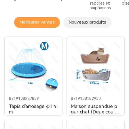
reptiles et
ois
amphibiens
Meilleures ventes
Nouveaux produits
8719138227839
8719138182930
Tapis d'arrosage φ1.4
Maison suspendue p
m
our chat (Deux coule
urs)