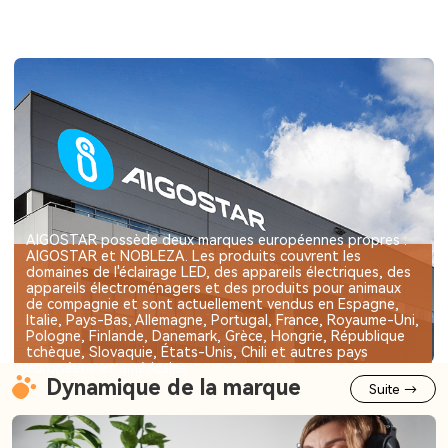
AIGOSTAR possède deux marques européennes propres :
AIGOSTAR et NOBLEZA. Les produits couvrent les
domaines de l'éclairage LED, des appareils électriques, des
appareils électroménagers et des produits pour animaux
de compagnie et sont actuellement vendus en Espagne,
Italie, Pays-Bas, Allemagne, Portugal, France, Royaume-Uni,
Pologne, Finlande, Danemark, Grèce, Hongrie, République
tchèque, Slovaquie, États-Unis, Chili et autres pays
européens et américains.
Dynamique de la marque
Suite →